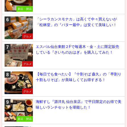
新店・閉店
「シーラカンスモナカ」は高くて中々買えないが
「松林堂」の『バター最中』は安くて美味しい！
グルメ
エスパル仙台東館２Fで毎週木・金・土に限定販売
している『さいちのおはぎ』を購入してみた！
グルメ
【毎日でも食べたい】『十割そば 森久』の「早割り
十割もりそば」が美味しくてお得すぎる！
グルメ
海鮮すし『源洋丸 仙台泉店』で平日限定のお得で美
味しいランチセットを堪能した！
新店・閉店