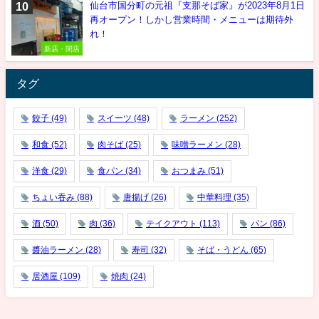
仙台市国分町の元祖『支那そば家』が2023年8月1日
再オープン！しかし営業時間・メニューは期待外
れ！
新店・閉店
タグ
餃子
(49)
スイーツ
(48)
ラーメン
(252)
和食
(52)
肉そば
(25)
味噌ラーメン
(28)
洋食
(29)
食パン
(34)
おつまみ
(51)
ちょい吞み
(88)
唐揚げ
(26)
中華料理
(35)
酒
(50)
肉
(36)
テイクアウト
(113)
パン
(86)
醬油ラーメン
(28)
寿司
(32)
そば・うどん
(65)
居酒屋
(109)
焼肉
(24)