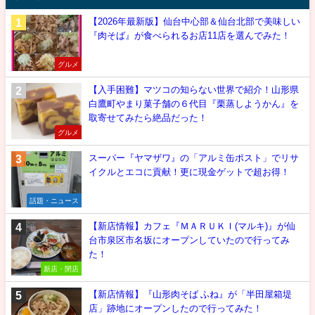
【2026年最新版】仙台中心部＆仙台北部で美味しい
『肉そば』が食べられるお店11店を選んでみた！
グルメ
【入手困難】マツコの知らない世界で紹介！山形県
白鷹町やまり菓子舗の６代目『栗蒸しようかん』を
取寄せてみたら絶品だった！
グルメ
スーパー『ヤマザワ』の「アルミ缶ポスト」でリサ
イクルとエコに貢献！更に現金ゲットで超お得！
話題・ニュース
【新店情報】カフェ『ＭＡＲＵＫＩ(マルキ)』が仙
台市泉区市名坂にオープンしていたので行ってみ
た！
新店・閉店
【新店情報】『山形肉そば ふね』が「半田屋箱堤
店」跡地にオープンしたので行ってみた！