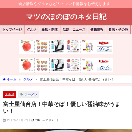
新店情報やグルメなどのトレンド情報をお伝えします。
マツのほのぼのネタ日記
トップページ
グルメ
新店・閉店
話題・ニュース
健康情報
趣味・その他
ホーム
グルメ
富士屋仙台店！中華そば！優しい醤油味がうまい！
グルメ
ラーメン
富士屋仙台店！中華そば！優しい醤油味がうま
い！
2017年10月22日
2023年11月28日